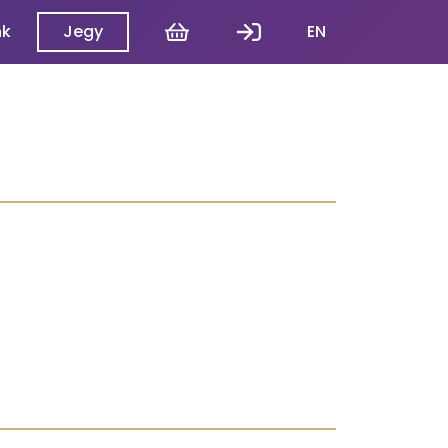
Kosár
Belépés
nk
Jegy
EN