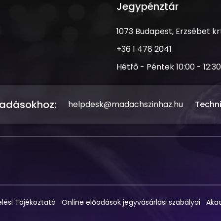
Jegypénztár
Cím
1073 Budapest, Erzsébet krt.
Telefonszám
+36 1 478 2041
Nyitva
Hétfő - Péntek 10:00 - 12:30
tartás
őadásokhoz:
Email
helpdesk@madachszinhaz.hu
Techn
cím
lési Tájékoztató
Online előadások jegyvásárlási szabályai
Akad