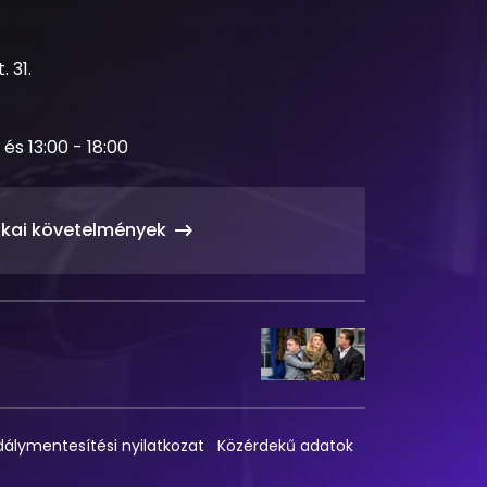
 31.
 és 13:00 - 18:00
ikai követelmények
álymentesítési nyilatkozat
Közérdekű adatok