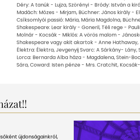
Déry: A tanúk - Lujza, Szörényi - Bródy: István a kir
Madách: Mózes - Mirjam, Büchner: János király - El
Csíksomlyói passió: Mária, Mária Magdolna, Büchn
Shakespeare: Lear király - Goneril, Téli rege - Paul
Molnár - Kocsák - Miklós: A vörös malom - Jánoska 
Shakespeare vagy akit akartok - Anne Hathaway, Já
Élektra: Élektra, Jevgenyij Svarc: A Sárkány- Lány
Lorca: Bernarda Alba háza - Magdalena, Stein-Bo
Sára, Coward: Isten pénze - Mrs. Cratchit, Kocsák-
ázat!!
elsőként újdonságainkról,