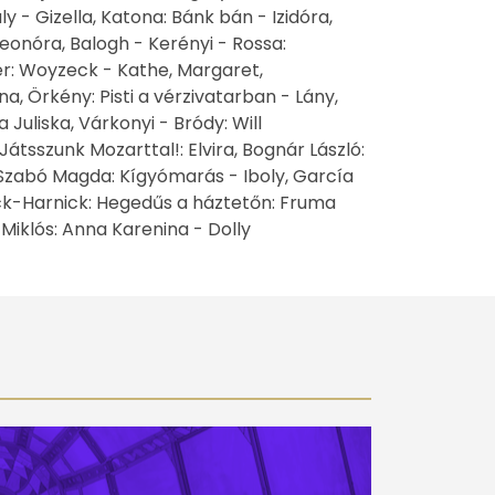
ály - Gizella, Katona: Bánk bán - Izidóra,
eonóra, Balogh - Kerényi - Rossa:
er: Woyzeck - Kathe, Margaret,
ina, Örkény: Pisti a vérzivatarban - Lány,
Juliska, Várkonyi - Bródy: Will
tsszunk Mozarttal!: Elvira, Bognár László:
, Szabó Magda: Kígyómarás - Iboly, García
ck-Harnick: Hegedűs a háztetőn: Fruma
Miklós: Anna Karenina - Dolly