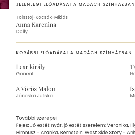
JELENLEGI ELŐADÁSAI A MADÁCH SZÍNHÁZBA
Tolsztoj-Kocsák-Miklós
Anna Karenina
Dolly
KORÁBBI ELŐADÁSAI A MADÁCH SZÍNHÁZBAN
Lear király
T
Goneril
H
A Vörös Malom
I
Jánoska Juliska
Mr
Egyéb
További szerepei:
Fejes: Jó estét nyár, jó estét szerelem: Veronika, 
Himnusz - Aranka, Bernstein: West Side Story - Anita