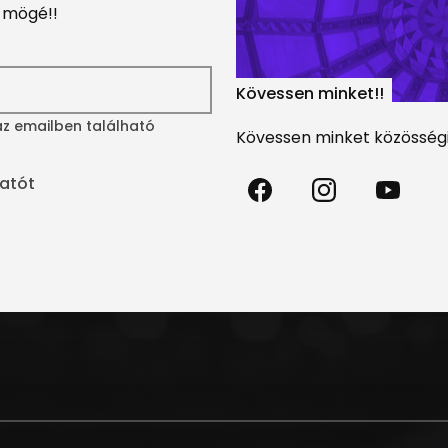
k mögé!!
Kövessen minket!!
 az emailben található
Kövessen minket közösségi
Madách
Madách
Madách
tatót
Színház
Színház
Színház
a
az
a
Facebookon
Instagramon
Youtube-
on