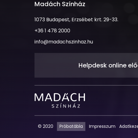
Madách Színház
1073
1073 Budapest, Erzsébet krt. 29-33.
Budapest,
Telefonszám
+36 1 478 2000
Erzsébet
krt.
Email
info@madachszinhaz.hu
29-
cím
33.
Helpdesk online el
Madách
Színház
© 2020
Próbatábla
Impresszum
Adatkeze