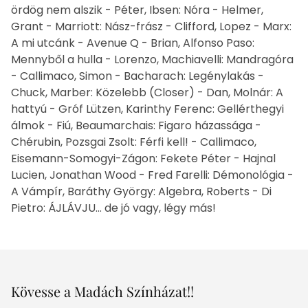
ördög nem alszik - Péter, Ibsen: Nóra - Helmer,
Grant - Marriott: Nász-frász - Clifford, Lopez - Marx:
A mi utcánk - Avenue Q - Brian, Alfonso Paso:
Mennyből a hulla - Lorenzo, Machiavelli: Mandragóra
- Callimaco, Simon - Bacharach: Legénylakás -
Chuck, Marber: Közelebb (Closer) - Dan, Molnár: A
hattyú - Gróf Lützen, Karinthy Ferenc: Gellérthegyi
álmok - Fiú, Beaumarchais: Figaro házassága -
Chérubin, Pozsgai Zsolt: Férfi kell! - Callimaco,
Eisemann-Somogyi-Zágon: Fekete Péter - Hajnal
Lucien, Jonathan Wood - Fred Farelli: Démonológia -
A Vámpír, Baráthy György: Algebra, Roberts - Di
Pietro: ÁJLÁVJU... de jó vagy, légy más!
Kövesse a Madách Színházat!!