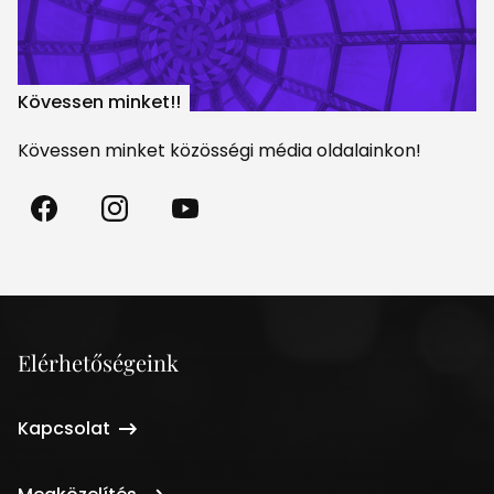
Kövessen minket!!
Kövessen minket közösségi média oldalainkon!
Madách
Madách
Madách
Színház
Színház
Színház
a
az
a
Facebookon
Instagramon
Youtube-
on
Elérhetőségeink
Kapcsolat