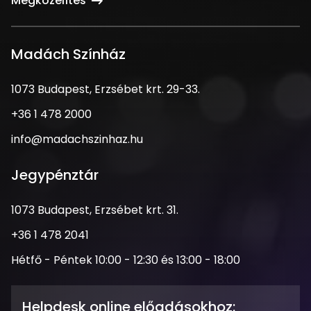
Megközelítés
Madách Színház
1073
1073 Budapest, Erzsébet krt. 29-33.
Budapest,
Telefonszám
+36 1 478 2000
Erzsébet
krt.
Email
info@madachszinhaz.hu
29-
cím
33.
Jegypénztár
Cím
1073 Budapest, Erzsébet krt. 31.
Telefonszám
+36 1 478 2041
Nyitva
Hétfő - Péntek 10:00 - 12:30 és 13:00 - 18:00
tartás
Helpdesk online előadásokhoz: