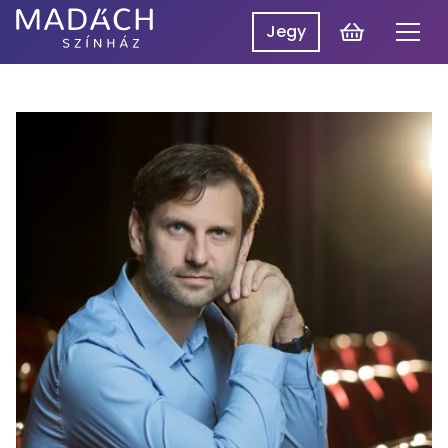
Kosár
Jegy
Men
Madách
Madách SzínpadON
Színház
Műsor
Hírek
Előadások
Rólunk
Belépés
EN