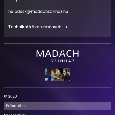
Email
helpdesk@madachszinhaz.hu
cím
Technikai követelmények
Madách
Színház
© 2020
Próbatábla