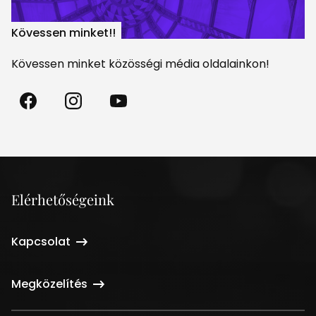
Kövessen minket!!
Kövessen minket közösségi média oldalainkon!
Madách
Madách
Madách
Színház
Színház
Színház
a
az
a
Facebookon
Instagramon
Youtube-
on
Elérhetőségeink
Kapcsolat
Megközelítés