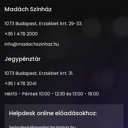
Madách Színház
1073
1073 Budapest, Erzsébet krt. 29-33.
Budapest,
Telefonszám
+36 1 478 2000
Erzsébet
krt.
Email
info@madachszinhaz.hu
29-
cím
33.
Jegypénztár
Cím
1073 Budapest, Erzsébet krt. 31.
Telefonszám
+36 1 478 2041
Nyitva
Hétfő - Péntek 10:00 - 12:30 és 13:00 - 18:00
tartás
Helpdesk online előadásokhoz:
Email
helpdesk@madachszinhaz.hu