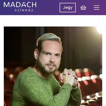
Kosár
Jegy
Men
Madách
Madách SzínpadON
Színház
Műsor
Hírek
Előadások
Rólunk
Belépés
EN